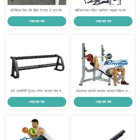
বাণিজ্যিক জিম বডি বিল্ডিং ইস্পাত 3 স্তর জিম
মাল্টিফাংশনাল শক্তি প্রশিক্ষণ সরঞ্জাম অর্ধেক খাঁচা
ব্যবহারের জন্য বাণিজ্যিক ডাম্বল র্যাক
বেঞ্চ প্রেস স্মিথ মেশিন পাওয়ার র্যাক ডাম্বেল ব্যাক
সেরা দাম পান
সেরা দাম পান
এক্সটেনশন ফাংশন সহ
হাই কোয়ালিটি ইন্ডোর মেটাল ডাম্বেল র্যাক ফর
কারখানার সরাসরি সরবরাহ ডাম্বেল ইন্ক্লিন বেঞ্চ
ওয়েট ট্রেনিং Cable Weight Stacks
প্রেস বহুমুখী ডাম্বেল জিম সরঞ্জাম ইন্ক্লিন হ্রাস
সেরা দাম পান
সেরা দাম পান
Drive Fitness Equipment
ওজন ওয়ার্কআউট বেঞ্চ