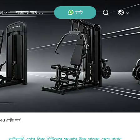
আমাদের সাথে যোগাযোগ
চ্যাট
না
 40 কেজি আর্ম
পাইকারি হোম জিম ফিটনেস সরঞ্জাম উচ্চ মানের হেক্স রাবার