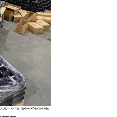
থেকে শুরু করে বিশেষজ্ঞ পর্যন্ত।জোড়ায়