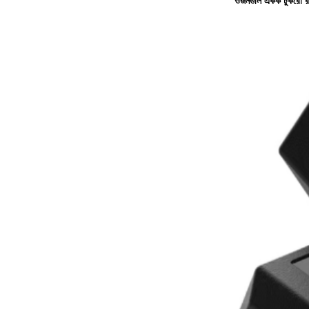
ওজনগুলি একক টুকরো রাব