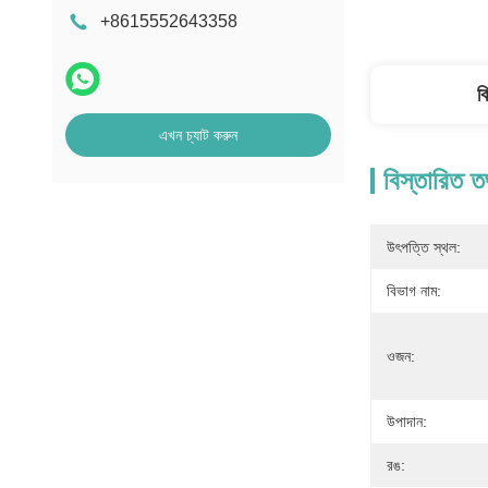
+8615552643358
ব
এখন চ্যাট করুন
বিস্তারিত ত
উৎপত্তি স্থল:
বিভাগ নাম:
ওজন:
উপাদান:
রঙ: