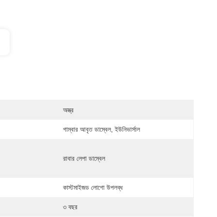
অস্ত্র
গাম্বার আবৃত ডাম্বেল, ইউনিভার্সাল
রাবার লেপা ডাম্বেল
কাস্টমাইজড লোগো উপলব্ধ
৩ বছর