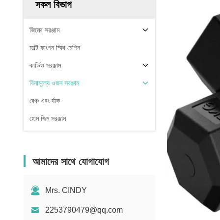
সকল বিভাগ
জিমের সরঞ্জাম
মাল্টি ফাংশন স্মিথ মেশিন
কার্ডিও সরঞ্জাম
বিনামূল্যে ওজন সরঞ্জাম
বেঞ্চ এবং র্যাক
হোম জিম সরঞ্জাম
আমাদের সাথে যোগাযোগ
Mrs. CINDY
2253790479@qq.com