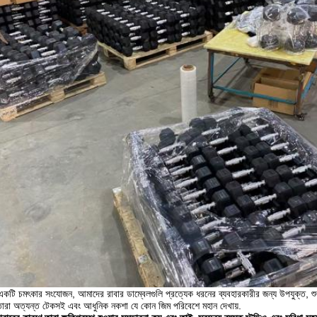
টি চমৎকার সংযোজন, আমাদের রাবার ডাম্বেলগুলি প্রত্যেক ধরনের ব্যবহারকারীর জন্য উপযুক্ত, শুরু 
় তারা অত্যন্ত টেকসই এবং আধুনিক নকশা যে কোন জিম পরিবেশে মহান দেখায়.