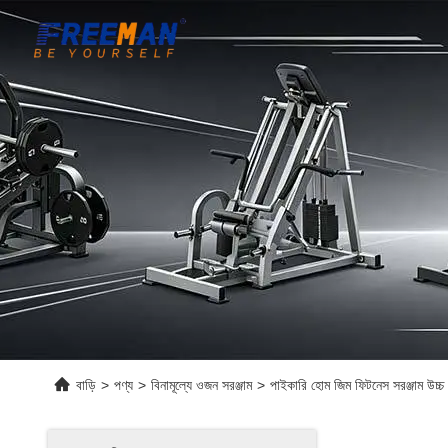
বাড়ি
>
পণ্য
>
বিনামূল্যে ওজন সরঞ্জাম
>
পাইকারি হোম জিম ফিটনেস সরঞ্জাম উচ্