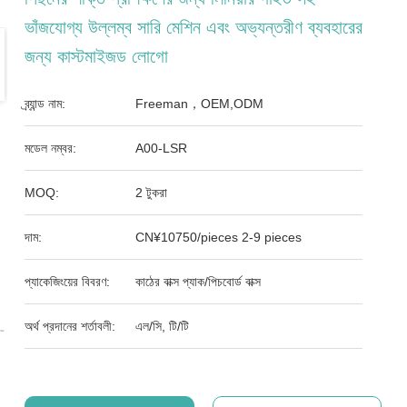
ভাঁজযোগ্য উল্লম্ব সারি মেশিন এবং অভ্যন্তরীণ ব্যবহারের
জন্য কাস্টমাইজড লোগো
ব্র্যান্ড নাম:
Freeman，OEM,ODM
মডেল নম্বর:
A00-LSR
MOQ:
2 টুকরা
দাম:
CN¥10750/pieces 2-9 pieces
প্যাকেজিংয়ের বিবরণ:
কাঠের বাক্স প্যাক/পিচবোর্ড বাক্স
অর্থ প্রদানের শর্তাবলী:
এল/সি, টি/টি