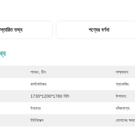
িস্তারিত তথ্য
পণ্যের বর্ণনা
থ্য
শানডং, চীন
সাক্ষ্যদান:
কাস্টমাইজড
প্যাকেজিং:
1730*1200*1780 মিমি
উপাদান:
ইনডোর
ভাঁজযোগ্য:
ইউনিসেক্স
যোগানের ক্ষমত