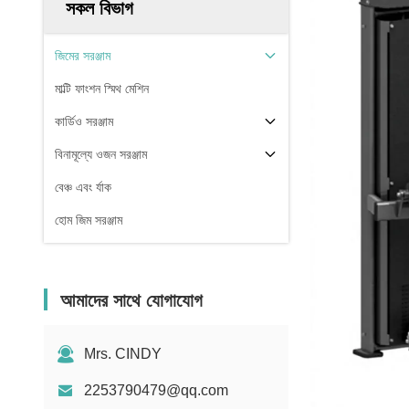
সকল বিভাগ
জিমের সরঞ্জাম
মাল্টি ফাংশন স্মিথ মেশিন
কার্ডিও সরঞ্জাম
বিনামূল্যে ওজন সরঞ্জাম
বেঞ্চ এবং র্যাক
হোম জিম সরঞ্জাম
আমাদের সাথে যোগাযোগ
Mrs. CINDY
2253790479@qq.com