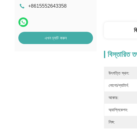
+8615552643358
ব
এখন চ্যাট করুন
বিস্তারিত ত
উৎপত্তি স্থল:
লোগো/প্যাটার্ন:
আকার:
অ্যাপ্লিকেশন:
লিঙ্গ: