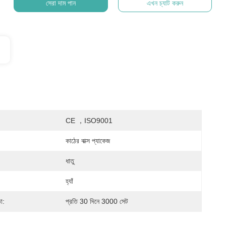
সেরা দাম পান
এখন চ্যাট করুন
CE ，ISO9001
কাঠের বাক্স প্যাকেজ
ধাতু
হ্যাঁ
া:
প্রতি 30 দিনে 3000 সেট