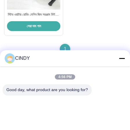
সিটড ওয়াটার রোডিং মেশিন জিম সরঞ্জাম ফিটনেস
সেট কার্ডিও মেশিন
সেরা দাম পান
1
CINDY
4:56 PM
দ্রুত যোগাযোগ
Good day, what product are you looking for?
ঠিকানা
বিল্ডিং ১০, শুনতাই প্লাজা, শুনহুয়া নর্থ রোড, জিনান সিটি, শানডং প্রদেশ, চীন
টেলিফোন
86--15552643358