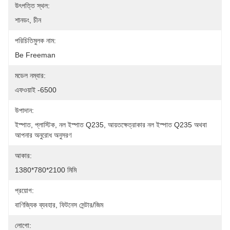
উৎপত্তি স্থল:
শানডং, চীন
পরিচিতিমুলক নাম:
Be Freeman
মডেল নম্বার:
এফওয়াই -6500
উপাদান:
ইস্পাত, প্লাস্টিক, নল ইস্পাত Q235, আয়তক্ষেত্রাকার নল ইস্পাত Q235 অথবা 
আপনার অনুরোধ অনুসরণ
আকার:
1380*780*2100 মিমি
প্রয়োগ:
বাণিজ্যিক ব্যবহার, ফিটনেস সেন্টার/জিম
লোগো: