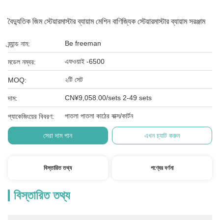
বৈদ্যুতিক জিম স্টেয়ারমাস্টার ব্যায়াম মেশিন বাণিজ্যিক স্টেয়ারমাস্টার ব্যায়াম সরঞ্জাম
Be freeman
ব্র্যান্ড নাম:
এফওয়াই -6500
মডেল নম্বর:
২টি সেট
MOQ:
CN¥9,058.00/sets 2-49 sets
দাম:
পাতলা পাতলা কাঠের বাক্স/কার্টন
প্যাকেজিংয়ের বিবরণ:
সেরা দাম পান
এখন চ্যাট করুন
বিস্তারিত তথ্য
পণ্যের বর্ণনা
বিস্তারিত তথ্য