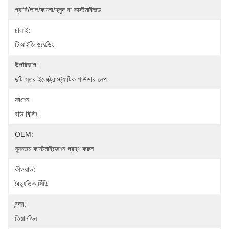
গ্যারি/লাল/কালো/হলুদ বা কাস্টমাইজড
ঢালাই:
টিআইজি ওয়েল্ডিং
উপরিভাগ:
দুটি স্তর ইলেক্ট্রোস্ট্যাটিক পাউডার লেপ
ফাংশন:
বডি বিল্ডিং
OEM:
ন্যূনতম কাস্টমাইজেশন গ্রহণ করুন
কীওয়ার্ড:
বৈদ্যুতিক সিঁড়ি
বন্দর:
তিয়ানজিন