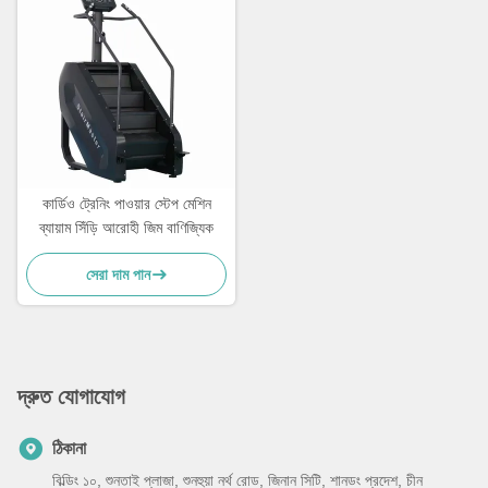
কার্ডিও ট্রেনিং পাওয়ার স্টেপ মেশিন
ব্যায়াম সিঁড়ি আরোহী জিম বাণিজ্যিক
সেরা দাম পান
দ্রুত যোগাযোগ
ঠিকানা
বিল্ডিং ১০, শুনতাই প্লাজা, শুনহুয়া নর্থ রোড, জিনান সিটি, শানডং প্রদেশ, চীন