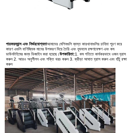
পারফরম্যান্স এবং নির্ভরযোগ্যতা
আমাদের মেশিনগুলি ব্যস্ত কারখানাগুলির চাহিদা পূরণ করে 
কারণ এগুলি বাণিজ্যিক মানের উপকরণ দিয়ে তৈরি এবং ন্যূনতম রক্ষণাবেক্ষণ এবং কম 
ডাউনটাইমের জন্য ডিজাইন করা হয়েছে।
উপকারিতা:
1. কম গতিতে কার্যকরভাবে ওজন হ্রাস 
করুন 2. আরও অনুশীলন এবং শক্তি খরচ করুন 3. ক্রীড়া আঘাত হ্রাস করুন এবং হাঁটু রক্ষা 
করুন