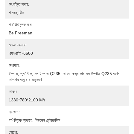
উৎপত্তি স্থল:
শানডং, চীন
পরিচিতিমুলক নাম:
Be Freeman
মডেল নম্বার:
এফওয়াই -6500
উপাদান:
ইস্পাত, প্লাস্টিক, নল ইস্পাত Q235, আয়তক্ষেত্রাকার নল ইস্পাত Q235 অথবা 
আপনার অনুরোধ অনুসরণ
আকার:
1380*780*2100 মিমি
প্রয়োগ:
বাণিজ্যিক ব্যবহার, ফিটনেস সেন্টার/জিম
লোগো: