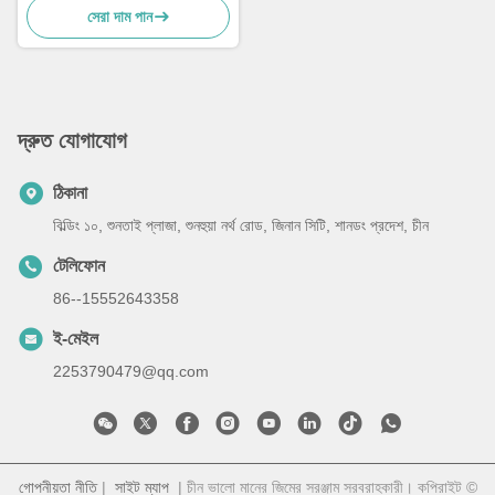
সেরা দাম পান
দ্রুত যোগাযোগ
ঠিকানা
বিল্ডিং ১০, শুনতাই প্লাজা, শুনহুয়া নর্থ রোড, জিনান সিটি, শানডং প্রদেশ, চীন
টেলিফোন
86--15552643358
ই-মেইল
2253790479@qq.com
গোপনীয়তা নীতি
|
সাইট ম্যাপ
| চীন ভালো মানের জিমের সরঞ্জাম সরবরাহকারী। কপিরাইট ©