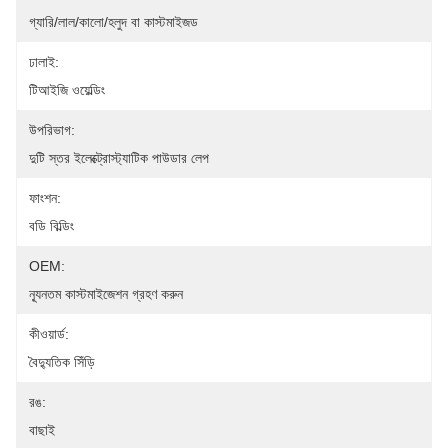
গ্যারি/লাল/কালো/হলুদ বা কাস্টমাইজড
ঢালাই:
টিআইজি ওয়েল্ডিং
উপরিভাগ:
দুটি স্তর ইলেক্ট্রোস্ট্যাটিক পাউডার লেপ
ফাংশন:
বডি বিল্ডিং
OEM:
ন্যূনতম কাস্টমাইজেশন গ্রহণ করুন
কীওয়ার্ড:
বৈদ্যুতিক সিঁড়ি
রঙ:
বাছাই