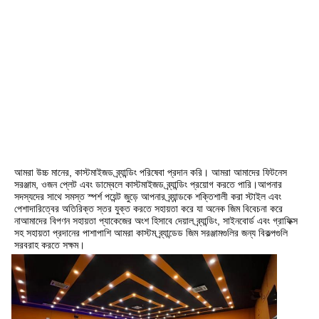
আমরা উচ্চ মানের, কাস্টমাইজড ব্র্যান্ডিং পরিষেবা প্রদান করি। আমরা আমাদের ফিটনেস 
সরঞ্জাম, ওজন প্লেট এবং ডাম্বেলে কাস্টমাইজড ব্র্যান্ডিং প্রয়োগ করতে পারি।আপনার 
সদস্যদের সাথে সমস্ত স্পর্শ পয়েন্ট জুড়ে আপনার ব্র্যান্ডকে শক্তিশালী করা স্টাইল এবং 
পেশাদারিত্বের অতিরিক্ত স্তর যুক্ত করতে সহায়তা করে যা অনেক জিম বিবেচনা করে 
নাআমাদের বিপণন সহায়তা প্যাকেজের অংশ হিসাবে দেয়াল ব্র্যান্ডিং, সাইনবোর্ড এবং গ্রাফিক্স 
সহ সহায়তা প্রদানের পাশাপাশি আমরা কাস্টম ব্র্যান্ডেড জিম সরঞ্জামগুলির জন্য বিকল্পগুলি 
সরবরাহ করতে সক্ষম।