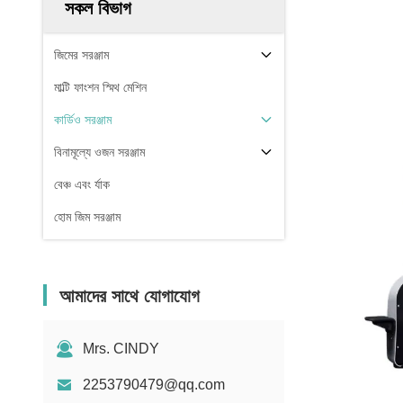
সকল বিভাগ
জিমের সরঞ্জাম
মাল্টি ফাংশন স্মিথ মেশিন
কার্ডিও সরঞ্জাম
বিনামূল্যে ওজন সরঞ্জাম
বেঞ্চ এবং র্যাক
হোম জিম সরঞ্জাম
আমাদের সাথে যোগাযোগ
Mrs. CINDY
2253790479@qq.com