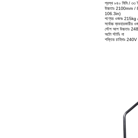
প্রস্থ ৮৪০ মিমি / ৩৩ ই
উচ্চতাঃ 2100mm / 8
106.3in)
পণ্যের ওজনঃ 215kg 
সর্বোচ্চ ব্যবহারকারী
স্টেপ আপ উচ্চতাঃ 2
অটো স্টার্টঃ না
শক্তির চাহিদাঃ 240V