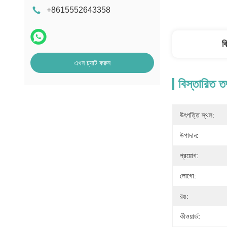
+8615552643358
ব
এখন চ্যাট করুন
বিস্তারিত ত
উৎপত্তি স্থল:
উপাদান:
প্রয়োগ:
লোগো:
রঙ:
কীওয়ার্ড: