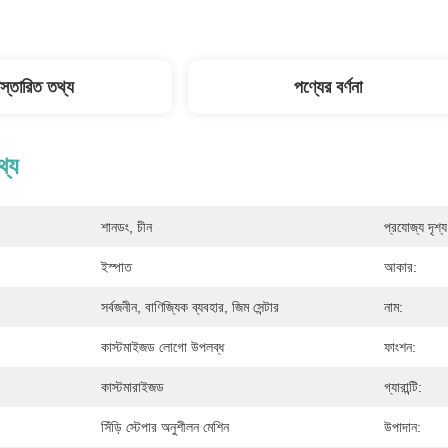
িস্তারিত তথ্য
পণ্যের বর্ণনা
থ্য
শানডং, চীন
প্রযোজ্য দৃশ্য
ইস্পাত
আকার:
সর্বজনীন, বাণিজ্যিক ব্যবহার, জিম সেন্টার
নাম:
কাস্টমাইজড লোগো উপলব্ধ
ফাংশন:
কাস্টমারাইজড
গ্যারান্টি:
সিঁড়ি স্টেপার অনুশীলন মেশিন
উপাদান: