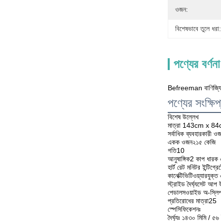
ওজন:
বিশেষভাবে তুলে ধরা:
পণ্যের বর্ণনা
Befreeman বাণিজ্যিক জ
পণ্যের সংক্ষি
বিশেষ উল্লেখ
মাত্রা 143cm x 8
সর্বাধিক ব্যবহারকারী
একক ওজন২১৫ কেজি
গতি10
আনুষাঙ্গিক2 কাপ ধারক এ
হার্ট রেট মনিটর ইন্টিগ্র
কানেক্টিভিটিওয়্যারযুক্ত
স্ট্রাইড দৈর্ঘ্যসেট আ
পেডালসওয়াইড অ-স্লিপ
প্রতিরোধের মাত্রা25
স্পেসিফিকেশনঃ
দৈর্ঘ্যঃ ১৪৩০ মিমি / ৫৬ 