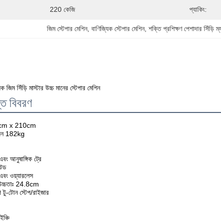
220 কেজি
প্যাকিং:
জিম স্টেপার মেশিন
, 
বাণিজ্যিক স্টেপার মেশিন
, 
শক্তি প্রশিক্ষণ পেশাদার সিঁড়ি ম
িম সিঁড়ি মাস্টার উচ্চ মানের স্টেপার মেশিন
প্ত বিবরণ
4cm x 210cm
 ওজন 182kg
বং আনুষাঙ্গিক ট্রে
েটেড
 এবং ওয়্যারলেস
প উচ্চতাঃ 24.8cm
 টু-টোন স্টেপ/রাইজার
ইঞ্চি