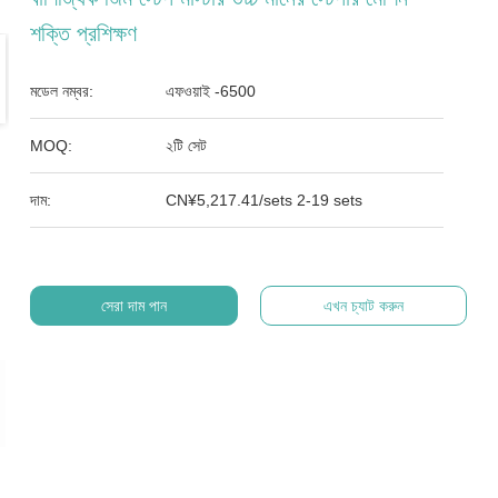
শক্তি প্রশিক্ষণ
মডেল নম্বর:
এফওয়াই -6500
MOQ:
২টি সেট
দাম:
CN¥5,217.41/sets 2-19 sets
সেরা দাম পান
এখন চ্যাট করুন