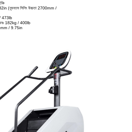
ঞ্চি
2in (ন্যূনতম সিলিং উচ্চতা 2700mm /
/ 473lb
র ওজনঃ 182kg / 400lb
48mm / 9.75in