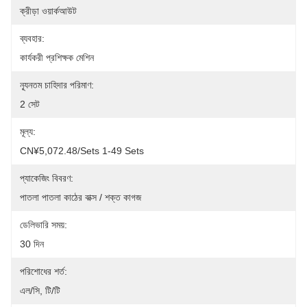
ক্রীড়া ওয়ার্কআউট
ব্যবহার:
কার্যকরী প্রশিক্ষক মেশিন
ন্যূনতম চাহিদার পরিমাণ:
2 সেট
মূল্য:
CN¥5,072.48/sets 1-49 Sets
প্যাকেজিং বিবরণ:
পাতলা পাতলা কাঠের বাক্স / শক্ত কাগজ
ডেলিভারি সময়:
30 দিন
পরিশোধের শর্ত:
এল/সি, টি/টি