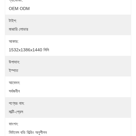
প্যাকেজিং:
OEM ODM
টাইপ:
মাঝারি লোডার
আকার:
1532x1386x1440 মিমি
উপাদান:
ইস্পাত
আবেদন:
সর্বজনীন
পণ্যের নাম:
মাল্টি-প্রেস
ফাংশন:
ফিটনেস বডি বিল্ডিং অনুশীলন