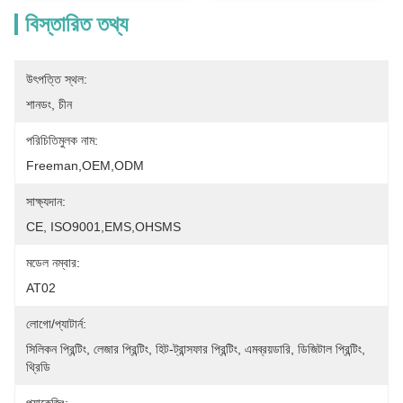
বিস্তারিত তথ্য
উৎপত্তি স্থল:
শানডং, চীন
পরিচিতিমুলক নাম:
Freeman,OEM,ODM
সাক্ষ্যদান:
CE, ISO9001,EMS,OHSMS
মডেল নম্বার:
AT02
লোগো/প্যাটার্ন:
সিলিকন প্রিন্টিং, লেজার প্রিন্টিং, হিট-ট্রান্সফার প্রিন্টিং, এমব্রয়ডারি, ডিজিটাল প্রিন্টিং, 
থ্রিডি 