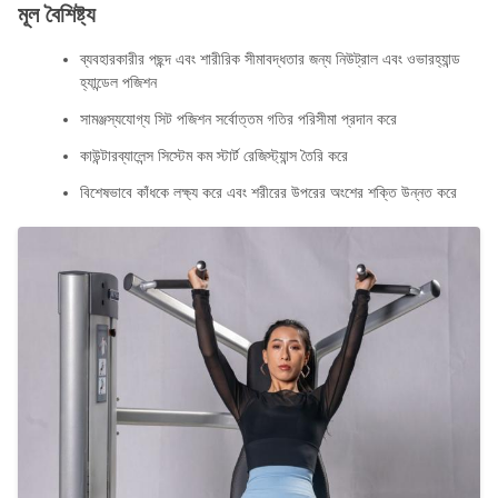
মূল বৈশিষ্ট্য
ব্যবহারকারীর পছন্দ এবং শারীরিক সীমাবদ্ধতার জন্য নিউট্রাল এবং ওভারহ্যান্ড
হ্যান্ডেল পজিশন
সামঞ্জস্যযোগ্য সিট পজিশন সর্বোত্তম গতির পরিসীমা প্রদান করে
কাউন্টারব্যালেন্স সিস্টেম কম স্টার্ট রেজিস্ট্যান্স তৈরি করে
বিশেষভাবে কাঁধকে লক্ষ্য করে এবং শরীরের উপরের অংশের শক্তি উন্নত করে