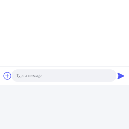
পণ্যের স্পেসিফিকেশন
স্পেসিফিকেশন
বিস্তারিত
আকার L * W * H
1530 × 1400 × 1360
(মিমি)
ওজন (কেজি)
220
জায়গা দখল করে
3㎡
Photo
মডেল
AX02
Video Call