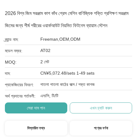
2026 বিশ্ব জিম সরঞ্জাম কাপ কাঁধ প্রেস মেশিন বাণিজ্যিক শক্তি প্রশিক্ষণ সরঞ্জাম
জিমের জন্য শীর্ষ শরীরের ওয়ার্কআউট নিয়মিত ফিটনেস ব্যায়াম স্টেশন
Freeman,OEM,ODM
ব্র্যান্ড নাম:
AT02
মডেল নম্বর:
2 সেট
MOQ:
CN¥5,072.48/sets 1-49 sets
দাম:
পাতলা পাতলা কাঠের বাক্স / শক্ত কাগজ
প্যাকেজিংয়ের বিবরণ:
এল/সি, টি/টি
অর্থ প্রদানের শর্তাবলী:
সেরা দাম পান
এখন চ্যাট করুন
বিস্তারিত তথ্য
পণ্যের বর্ণনা