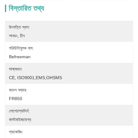
বিস্তারিত তথ্য
উৎপত্তি স্থল:
শানডং, চীন
পরিচিতিমুলক নাম:
Befreeman
সাক্ষ্যদান:
CE, ISO9001,EMS,OHSMS
মডেল নম্বার:
FR850
লোগো/প্যাটার্ন:
কাস্টমাইজযোগ্য
প্যাকেজিং: