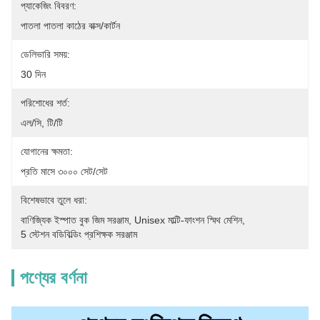
প্যাকেজিং বিবরণ:
পাতলা পাতলা কাঠের বাক্স/কার্টন
ডেলিভারি সময়:
30 দিন
পরিশোধের শর্ত:
এল/সি, টি/টি
যোগানের ক্ষমতা:
প্রতি মাসে ৩০০০ সেট/সেট
বিশেষভাবে তুলে ধরা:
বাণিজ্যিক ইস্পাত বুক জিম সরঞ্জাম
, 
Unisex মাল্টি-ফাংশন স্মিথ মেশিন
, 
5 স্টেশন বডিবিল্ডিং প্রশিক্ষক সরঞ্জাম
পণ্যের বর্ণনা