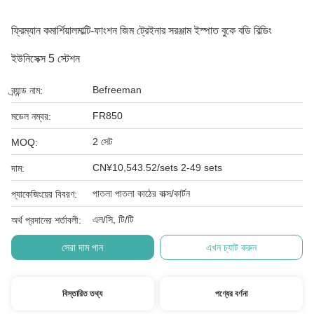
ফ্রিম্যান কমার্শিয়ালমাল্টি-ফাংশন জিম ট্রেইনার সরঞ্জাম ইস্পাত বুকে বডি বিল্ডিং
ইউনিসেক্স 5 স্টেশন
Befreeman
ব্র্যান্ড নাম:
FR850
মডেল নম্বর:
2 সেট
MOQ:
CN¥10,543.52/sets 2-49 sets
দাম:
পাতলা পাতলা কাঠের বাক্স/কার্টন
প্যাকেজিংয়ের বিবরণ:
এল/সি, টি/টি
অর্থ প্রদানের শর্তাবলী:
সেরা দাম পান
এখন চ্যাট করুন
বিস্তারিত তথ্য
পণ্যের বর্ণনা