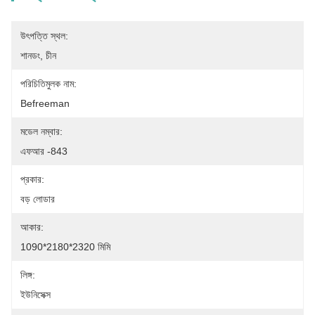
উৎপত্তি স্থল:
শানডং, চীন
পরিচিতিমুলক নাম:
Befreeman
মডেল নম্বার:
এফআর -843
প্রকার:
বড় লোডার
আকার:
1090*2180*2320 মিমি
লিঙ্গ:
ইউনিসেক্স