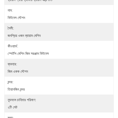
নাম:
ফিটনেস স্টেশন
শৈলী:
জনপ্রিয় ওজন ব্যায়াম মেশিন
কীওয়ার্ড:
স্পোর্টস মেশিন জিম সরঞ্জাম ফিটনেস
ব্যবহার:
জিম একক স্টেশন
বন্দর:
তিয়ানজিন বন্দর
ন্যূনতম চাহিদার পরিমাণ:
২টি সেট
মূল্য: