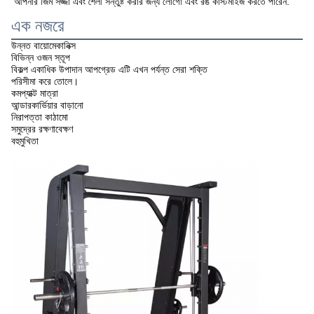
আপনার জিম সজ্জা এবং শৈলী সন্তুষ্ট করার জন্য লোগো এবং রঙ কাস্টমাইজ করতে পারেন.
এক নজরে
উন্নত বায়োমেকানিক্স
বিভিন্ন ওজন স্তূপ
বিকল্প একাধিক উপাদান আপগ্রেড এটি এখন পর্যন্ত সেরা শক্তি
পরিসীমা করে তোলে।
কমপ্যাক্ট মাত্রা
আন্ডারকার্ভিয়ার বাড়ানো
নিরাপত্তা কাঠামো
সমুদ্রের রক্ষণাবেক্ষণ
বহুমুখিতা