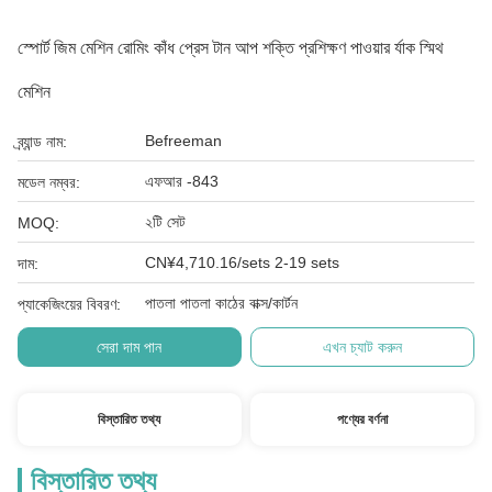
স্পোর্ট জিম মেশিন রোমিং কাঁধ প্রেস টান আপ শক্তি প্রশিক্ষণ পাওয়ার র্যাক স্মিথ
মেশিন
Befreeman
ব্র্যান্ড নাম:
এফআর -843
মডেল নম্বর:
২টি সেট
MOQ:
CN¥4,710.16/sets 2-19 sets
দাম:
পাতলা পাতলা কাঠের বাক্স/কার্টন
প্যাকেজিংয়ের বিবরণ:
সেরা দাম পান
এখন চ্যাট করুন
বিস্তারিত তথ্য
পণ্যের বর্ণনা
বিস্তারিত তথ্য