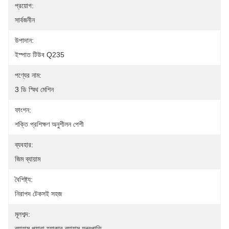
প্রয়োগ:
সার্বজনীন
উপাদান:
ইস্পাত টিউব Q235
পণ্যের নাম:
3 ডি স্মিথ মেশিন
ফাংশন:
শক্তি প্রশিক্ষণ অনুশীলন পেশী
ব্যবহার:
জিম ব্যায়াম
বৈশিষ্ট্য:
নিরাপদ টেকসই সহজ
মূলশব্দ:
ব্যায়াম প্যারা হ্যাকার ব্যায়াম যন্ত্রপাতি