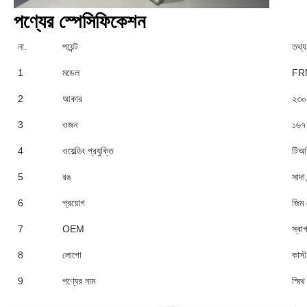
পণ্যের স্পেসিফিকেশন
না.
পয়েন্ট
তথ্য
1
মডেল
FR
2
আকার
২৩০
3
ওজন
১৬৭
4
ওয়েল্ডিং প্রযুক্তি
টিআই
5
রঙ
সাদা
6
প্রয়োগ
জিম স
7
OEM
স্বা
8
লোগো
কাস্
9
পণ্যের নাম
স্মি