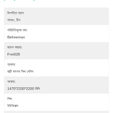
উৎপত্তি স্থল:
শানডং, চীন
পরিচিতিমুলক নাম:
Befreeman
মডেল নম্বার:
Frm028
প্রকার:
মাল্টি ফাংশন স্মিথ মেশিন
আকার:
1470*2330*2200 মিমি
লিঙ্গ:
ইউনিসেক্স