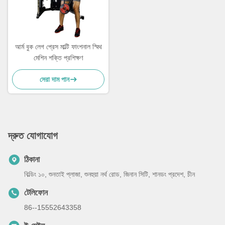
আর্ম বুক লেগ প্রেস মাল্টি ফাংশনাল স্মিথ
মেশিন শক্তি প্রশিক্ষণ
সেরা দাম পান
দ্রুত যোগাযোগ
ঠিকানা
বিল্ডিং ১০, শুনতাই প্লাজা, শুনহুয়া নর্থ রোড, জিনান সিটি, শানডং প্রদেশ, চীন
টেলিফোন
86--15552643358