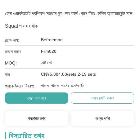
হোম ওয়ার্কআউট প্রশিক্ষণ সরঞ্জাম বুক লেগ কার্ল প্রেস স্মিথ মেশিন অ্যাটেচমেন্ট সঙ্গে
Squat পাওয়ার র্যাক
Befreeman
ব্র্যান্ড নাম:
Frm028
মডেল নম্বর:
২টি সেট
MOQ:
CN¥6,884.08/sets 2-19 sets
দাম:
পাতলা পাতলা কাঠের বাক্স/কার্টন
প্যাকেজিংয়ের বিবরণ:
সেরা দাম পান
এখন চ্যাট করুন
বিস্তারিত তথ্য
পণ্যের বর্ণনা
বিস্তারিত তথ্য