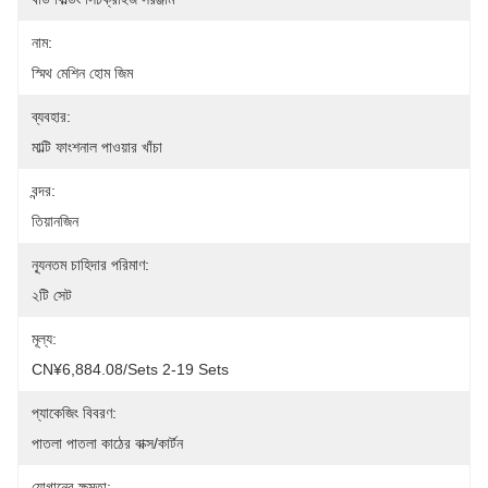
নাম:
স্মিথ মেশিন হোম জিম
ব্যবহার:
মাল্টি ফাংশনাল পাওয়ার খাঁচা
বন্দর:
তিয়ানজিন
ন্যূনতম চাহিদার পরিমাণ:
২টি সেট
মূল্য:
CN¥6,884.08/sets 2-19 Sets
প্যাকেজিং বিবরণ:
পাতলা পাতলা কাঠের বাক্স/কার্টন
যোগানের ক্ষমতা: