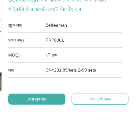
পাইকারি ফ্রি ওয়েট-ওয়েট লিফটিং বার
ব্র্যান্ড নাম:
Befreeman
মডেল নম্বর:
FRP6001
MOQ:
২টি সেট
দাম:
CN¥231.89/sets 2-99 sets
সেরা দাম পান
এখন চ্যাট করুন