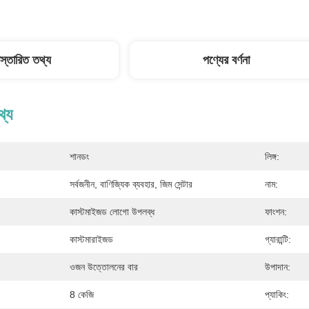
িস্তারিত তথ্য
পণ্যের বর্ণনা
থ্য
শানডং
লিঙ্গ:
সর্বজনীন, বাণিজ্যিক ব্যবহার, জিম সেন্টার
নাম:
কাস্টমাইজড লোগো উপলব্ধ
ফাংশন:
কাস্টমারাইজড
গ্যারান্টি:
ওজন উত্তোলনের বার
উপাদান:
8 কেজি
প্যাকিং: