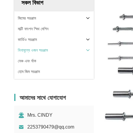
সকল বিভাগ
জিমের সরঞ্জাম
মাল্টি ফাংশন স্মিথ মেশিন
কার্ডিও সরঞ্জাম
বিনামূল্যে ওজন সরঞ্জাম
বেঞ্চ এবং র্যাক
হোম জিম সরঞ্জাম
আমাদের সাথে যোগাযোগ
Mrs. CINDY
2253790479@qq.com