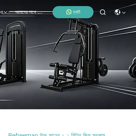
আমাদের সাথে যোগাযোগ
চ্যাট
না
Befreeman উচ্চ মানের ১.২ মিটার জিম সরঞ্জাম