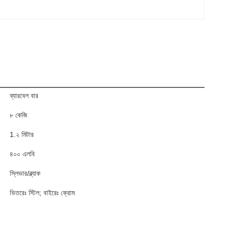
ব্যারবেল বার
৮ কেজি
1.২ মিটার
৪০০ এলবি
স্লিভার/ব্ল্যাক
ভিতরেঃ স্টিল; বাইরেঃ ক্রোম