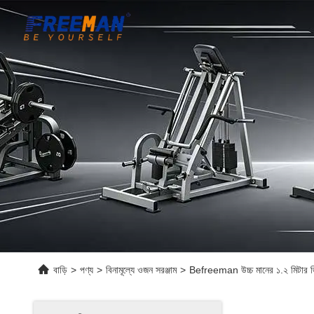
বাড়ি
>
পণ্য
>
বিনামূল্যে ওজন সরঞ্জাম
>
Befreeman উচ্চ মানের ১.২ মিটার জিম