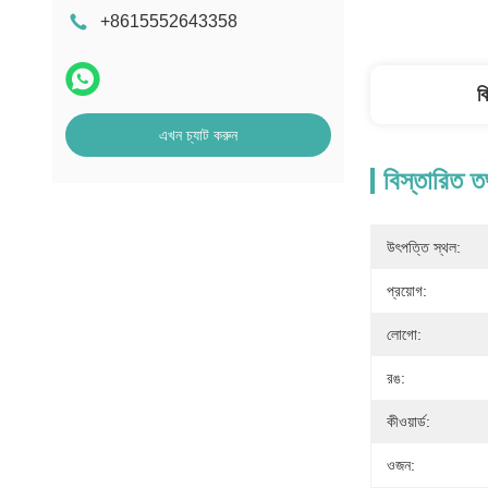
+8615552643358
ব
এখন চ্যাট করুন
বিস্তারিত ত
উৎপত্তি স্থল:
প্রয়োগ:
লোগো:
রঙ:
কীওয়ার্ড:
ওজন: