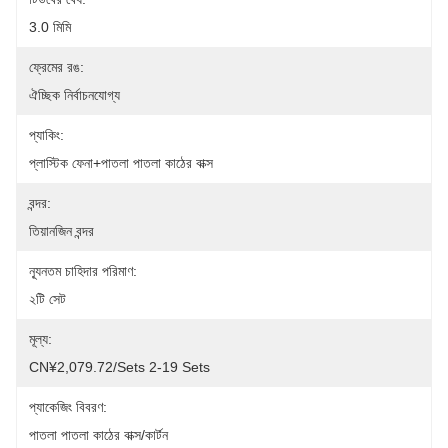
3.0 মিমি
ফ্রেমের রঙ:
ঐচ্ছিক নির্বাচনযোগ্য
প্যাকিং:
প্লাস্টিক ফেনা+পাতলা পাতলা কাঠের বাক্স
বন্দর:
তিয়ানজিন বন্দর
ন্যূনতম চাহিদার পরিমাণ:
২টি সেট
মূল্য:
CN¥2,079.72/sets 2-19 Sets
প্যাকেজিং বিবরণ:
পাতলা পাতলা কাঠের বাক্স/কার্টন