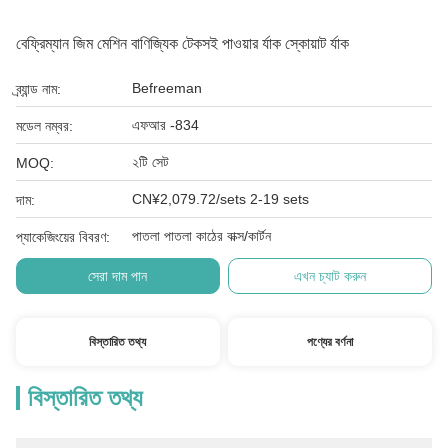
বেফ্রিম্যান জিম মেশিন বাণিজ্যিক টেকসই পাওয়ার র্যাক স্কোয়াট র্যাক
Befreeman
ব্র্যান্ড নাম:
এফআর -834
মডেল নম্বর:
২টি সেট
MOQ:
CN¥2,079.72/sets 2-19 sets
দাম:
পাতলা পাতলা কাঠের বাক্স/কার্টন
প্যাকেজিংয়ের বিবরণ:
সেরা দাম পান
এখন চ্যাট করুন
বিস্তারিত তথ্য
পণ্যের বর্ণনা
বিস্তারিত তথ্য