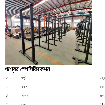
পণ্যের স্পেসিফিকেশন
না.
পয়েন্ট
তথ্য
1
মডেল
FR
2
আকার
১৫৭
3
ওজন
15