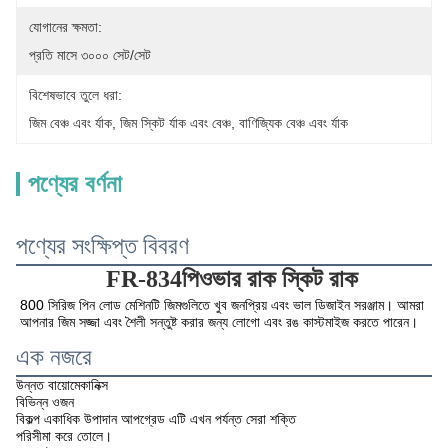
যোগানের ক্ষমতা:
প্রতি মাসে ৩০০০ সেট/সেট
বিশেষভাবে তুলে ধরা:
জিম বেঞ্চ এবং র্যাক
, 
জিম স্কিট র্যাক এবং বেঞ্চ
, 
বাণিজ্যিক বেঞ্চ এবং র্যাক
পণ্যের বর্ণনা
পণ্যের সংক্ষিপ্ত বিবরণ
FR-834
পি
ওভার রাক স্কিট রাক
800 সিরিজ পিন লোড মেশিনটি জিমগুলিতে খুব জনপ্রিয় এবং ভাল ডিজাইন সরঞ্জাম। আমরা 
আপনার জিম সজ্জা এবং শৈলী সন্তুষ্ট করার জন্য লোগো এবং রঙ কাস্টমাইজ করতে পারেন।
এক নজরে
উন্নত বায়োমেকানিক্স
বিভিন্ন ওজন
বিকল্প একাধিক উপাদান আপগ্রেড এটি এখন পর্যন্ত সেরা শক্তি
পরিসীমা করে তোলে।