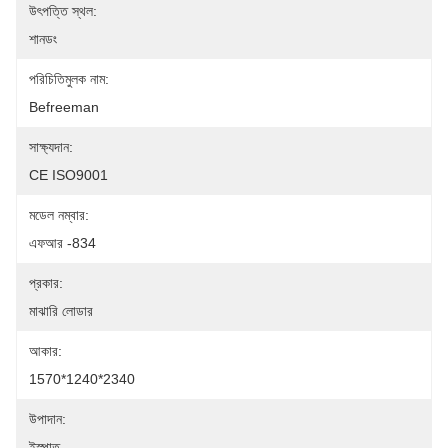
উৎপত্তি স্থল:
শানডং
পরিচিতিমুলক নাম:
Befreeman
সাক্ষ্যদান:
CE ISO9001
মডেল নম্বার:
এফআর -834
প্রকার:
মাঝারি লোডার
আকার:
1570*1240*2340
উপাদান:
ইস্পাত