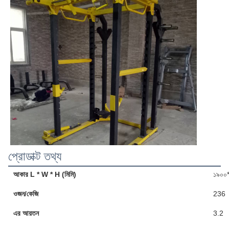
প্রোডাক্ট তথ্য
আকার L * W * H (মিমি)
১৯০০
ওজন/কেজি
236
এর আয়তন
3.2