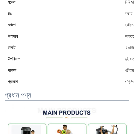
মডেল
FRM
রঙ
বাছাই
লোগো
ব্যক্ত
উপাদান
আয়তক
ঢালাই
টিআইজি
উপরিভাগ
দুই স্
ফাংশন
শরীরচর্
প্রয়োগ
বাড়ি/
প্রধান পণ্য