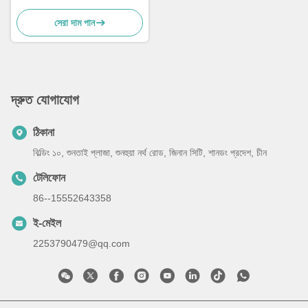
উত্তোলন
সেরা দাম পান
দ্রুত যোগাযোগ
ঠিকানা
বিল্ডিং ১০, শুনতাই প্লাজা, শুনহুয়া নর্থ রোড, জিনান সিটি, শানডং প্রদেশ, চীন
টেলিফোন
86--15552643358
ই-মেইল
2253790479@qq.com