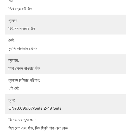
নাম:
স্মিথ স্কোয়াট র্যাক
প্রকার:
ফিটনেস পাওয়ার র্যাক
শৈলী:
মুতলি ফাংশনাল স্টেশন
ব্যবহার:
স্মিথ মেশিন পাওয়ার র্যাক
ন্যূনতম চাহিদার পরিমাণ:
২টি সেট
মূল্য:
CN¥3,695.67/sets 2-49 Sets
বিশেষভাবে তুলে ধরা:
জিম বেঞ্চ এবং র্যাক
, 
জিম স্কিট র্যাক এবং বেঞ্চ