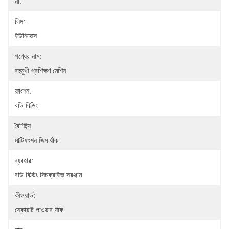
না.
লিঙ্গ:
ইউনিসেক্স
পণ্যের নাম:
বহুমুখী প্রশিক্ষণ মেশিন
ফাংশন:
বডি বিল্ডিং
বৈশিষ্ট্য:
মাল্টিফংশন জিম র্যাক
ব্যবহার:
বডি বিল্ডিং সিচক্রাইজ সরঞ্জাম
কীওয়ার্ড:
স্কোয়াট পাওয়ার র্যাক