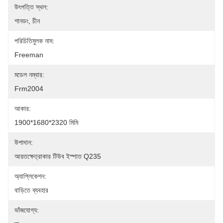
উৎপত্তি স্থল:
শানডং, চীন
পরিচিতিমুলক নাম:
Freeman
মডেল নম্বার:
Frm2004
আকার:
1900*1680*2320 মিমি
উপাদান:
আয়তক্ষেত্রাকার টিউব ইস্পাত Q235
অ্যাপ্লিকেশন:
বাড়িতে ব্যবহার
ভাঁজযোগ্য: