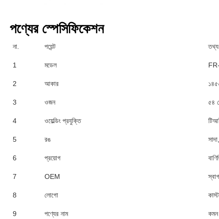
পণ্যের স্পেসিফিকেশন
না.
পয়েন্ট
তথ্য
1
মডেল
FR
2
আকার
১৪৫
3
ওজন
৫৪ 
4
ওয়েল্ডিং প্রযুক্তি
টিআই
5
রঙ
সাদা
6
প্রয়োগ
বাণি
7
OEM
স্বা
8
লোগো
কাস্
9
পণ্যের নাম
কমন 