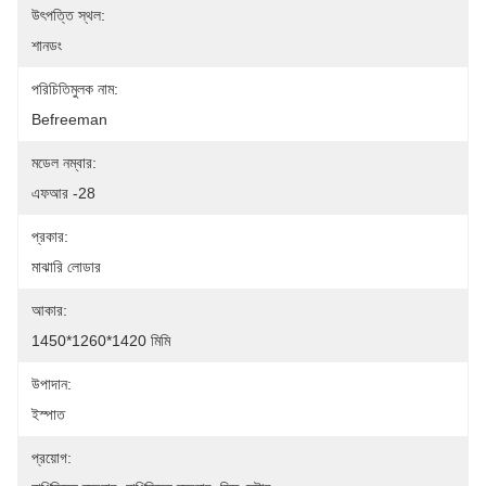
উৎপত্তি স্থল:
শানডং
পরিচিতিমুলক নাম:
Befreeman
মডেল নম্বার:
এফআর -28
প্রকার:
মাঝারি লোডার
আকার:
1450*1260*1420 মিমি
উপাদান:
ইস্পাত
প্রয়োগ: