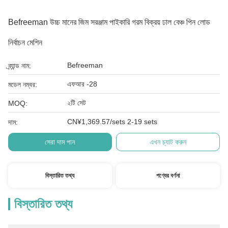
Befreeman উচ্চ মানের জিম সরঞ্জাম পাইকারি গরম বিক্রয় ঢাল বেঞ্চ পিন লোড
নির্বাচন মেশিন
Befreeman
ব্র্যান্ড নাম:
এফআর -28
মডেল নম্বর:
২টি সেট
MOQ:
CN¥1,369.57/sets 2-19 sets
দাম:
সেরা দাম পান
এখন চ্যাট করুন
বিস্তারিত তথ্য
পণ্যের বর্ণনা
বিস্তারিত তথ্য