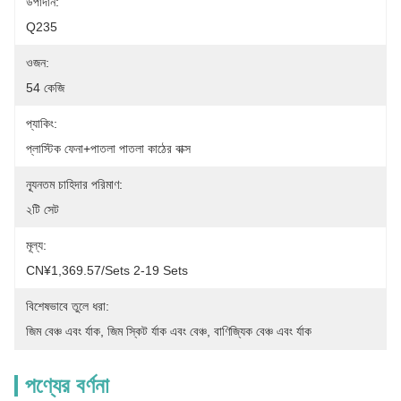
উপাদান:
Q235
ওজন:
54 কেজি
প্যাকিং:
প্লাস্টিক ফেনা+পাতলা পাতলা কাঠের বাক্স
ন্যূনতম চাহিদার পরিমাণ:
২টি সেট
মূল্য:
CN¥1,369.57/sets 2-19 Sets
বিশেষভাবে তুলে ধরা:
জিম বেঞ্চ এবং র্যাক
, 
জিম স্কিট র্যাক এবং বেঞ্চ
, 
বাণিজ্যিক বেঞ্চ এবং র্যাক
পণ্যের বর্ণনা