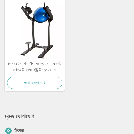
জিম চেইন আপ র্যাক সমান্তরাল বার পেট
মেশিন উল্লম্ব হাঁটু উত্তোলন পা
উত্তোলন
সেরা দাম পান
দ্রুত যোগাযোগ
ঠিকানা