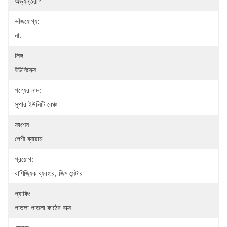
অভ্যন্তরীণ
ভাঁজযোগ্য:
না.
লিঙ্গ:
ইউনিসেক্স
পণ্যের নাম:
সুপার ইউনিটি বেঞ্চ
ফাংশন:
পেশী ব্যায়াম
প্রয়োগ:
বাণিজ্যিক ব্যবহার, জিম সেন্টার
প্যাকিং:
পাতলা পাতলা কাঠের বাক্স