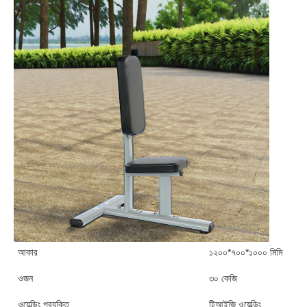
আকার
১২০০*৭০০*১০০০ মিমি
ওজন
৩০ কেজি
ওয়েল্ডিং প্রযুক্তি
টিআইজি ওয়েল্ডিং