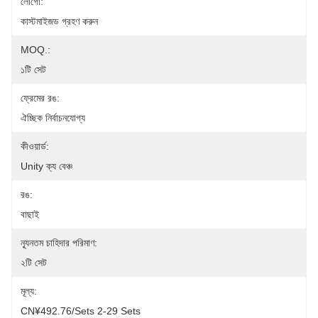
লোগো:
কাস্টমাইজড গ্রহণ করুন
MOQ.:
১টি সেট
ফ্রেমের রঙ:
ঐচ্ছিক নির্বাচনযোগ্য
কীওয়ার্ড:
Unity ক্য বেঞ্চ
রঙ:
বাছাই
ন্যূনতম চাহিদার পরিমাণ:
২টি সেট
মূল্য:
CN¥492.76/sets 2-29 Sets