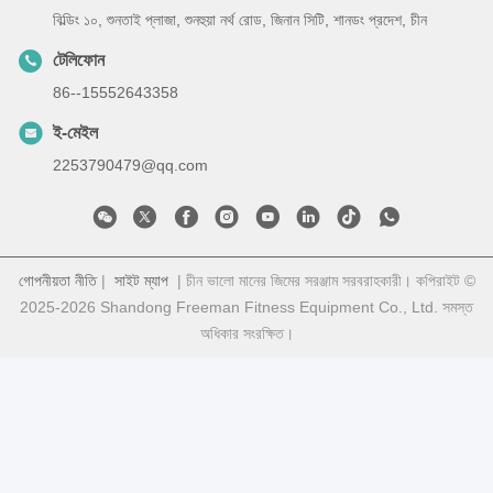
বিল্ডিং ১০, শুনতাই প্লাজা, শুনহুয়া নর্থ রোড, জিনান সিটি, শানডং প্রদেশ, চীন
টেলিফোন
86--15552643358
ই-মেইল
2253790479@qq.com
গোপনীয়তা নীতি
|
সাইট ম্যাপ
| চীন ভালো মানের জিমের সরঞ্জাম সরবরাহকারী। কপিরাইট ©
2025-2026 Shandong Freeman Fitness Equipment Co., Ltd. সমস্ত
অধিকার সংরক্ষিত।