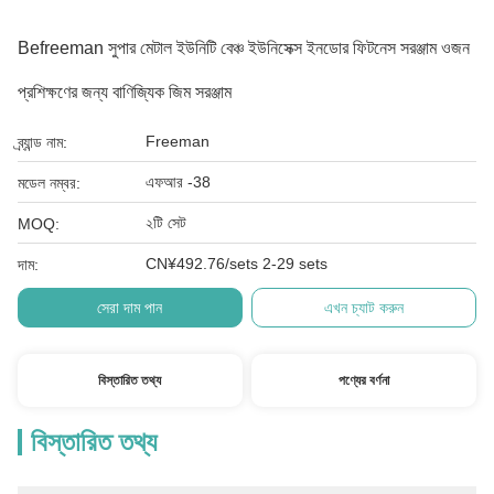
Befreeman সুপার মেটাল ইউনিটি বেঞ্চ ইউনিসেক্স ইনডোর ফিটনেস সরঞ্জাম ওজন
প্রশিক্ষণের জন্য বাণিজ্যিক জিম সরঞ্জাম
Freeman
ব্র্যান্ড নাম:
এফআর -38
মডেল নম্বর:
২টি সেট
MOQ:
CN¥492.76/sets 2-29 sets
দাম:
সেরা দাম পান
এখন চ্যাট করুন
বিস্তারিত তথ্য
পণ্যের বর্ণনা
বিস্তারিত তথ্য