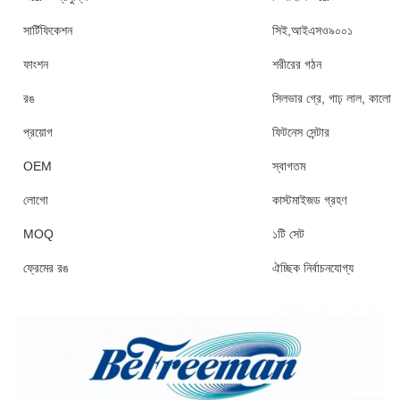
সার্টিফিকেশন
সিই,আইএসও৯০০১
ফাংশন
শরীরের গঠন
রঙ
সিলভার গ্রে, গাঢ় লাল, কালো
প্রয়োগ
ফিটনেস সেন্টার
OEM
স্বাগতম
লোগো
কাস্টমাইজড গ্রহণ
MOQ
১টি সেট
ফ্রেমের রঙ
ঐচ্ছিক নির্বাচনযোগ্য