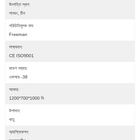
উৎপত্তি স্থল:
শানডং, চীন
পরিচিতিমুলক নাম:
Freeman
সাক্ষ্যদান:
CE ISO9001
মডেল নম্বার:
এফআর -38
আকার:
1200*700*1000 মি
উপাদান:
ধাতু
অ্যাপ্লিকেশন: