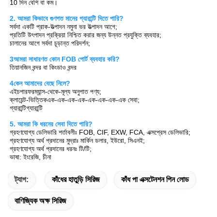
10 দিন বেশি বা কম।
2. আমরা কিভাবে গুণগত মানের গ্যারান্টি দিতে পারি?
সর্বদা একটি প্রাক-উত্পাদন নমুনা ভর উত্পাদন আগে;
প্রতিটি উৎপাদন প্রক্রিয়া নিশ্চিত করার জন্য উন্নত প্রযুক্তি ব্যবহার;
চালানের আগে সর্বদা চূড়ান্ত পরিদর্শন;
3আমরা সাধারণত কোন FOB পোর্ট ব্যবহার করি?
তিয়ানজিন বন্দর বা কিংডাও বন্দর
4কেন আমাদের বেছে নিলে?
এইচ
পারফরম্যান্স-থেকে-মূল্য অনুপাত পণ্য;
ক্লায়েন্ট-ভিত্তিক
এক-এক-এক-এক-এক-এক-এক-এক সেবা;
গ্যারান্টি
গ্যারান্টি
5. আমরা কি ধরনের সেবা দিতে পারি?
গ্রহণযোগ্য ডেলিভারি শর্তাবলীঃ FOB, CIF, EXW, FCA, এক্সপ্রেস ডেলিভারি;
গ্রহণযোগ্য অর্থ প্রদানের মুদ্রাঃ মার্কিন ডলার, ইউরো, সিএনই;
গ্রহণযোগ্য অর্থ প্রদানের ধরনঃ টি/টি;
ভাষা: ইংরেজি, চীনা
ট্যাগ:
কাঁধের হাতুড়ি সিরিজ
কাঁধ পা এক্সটেনশন পিন লোড
বাণিজ্যিক অক্ষ সিরিজ