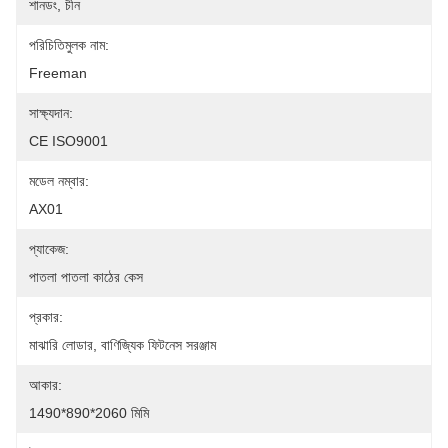
শানডং, চীন
পরিচিতিমুলক নাম:
Freeman
সাক্ষ্যদান:
CE ISO9001
মডেল নম্বার:
AX01
প্যাকেজ:
পাতলা পাতলা কাঠের কেস
প্রকার:
মাঝারি লোডার, বাণিজ্যিক ফিটনেস সরঞ্জাম
আকার:
1490*890*2060 মিমি