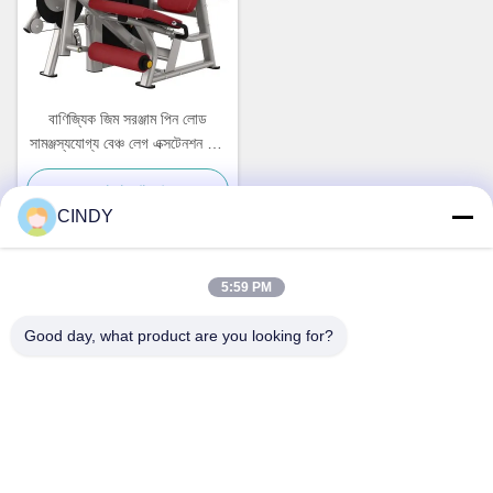
বাণিজ্যিক জিম সরঞ্জাম পিন লোড
সামঞ্জস্যযোগ্য বেঞ্চ লেগ এক্সটেনশন লেগ
curl
সেরা দাম পান
CINDY
5:59 PM
দ্রুত যোগাযোগ
Good day, what product are you looking for?
ঠিকানা
বিল্ডিং ১০, শুনতাই প্লাজা, শুনহুয়া নর্থ রোড, জিনান সিটি, শানডং প্রদেশ, চীন
টেলিফোন
86--15552643358