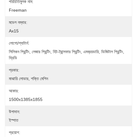
পরিচিতিমুলক নাম:
Freeman
মডেল নম্বার:
Ax15
লোগো/প্যাটার্ন:
সিলিকন প্রিন্টিং, লেজার প্রিন্টিং, হিট-ট্রান্সফার প্রিন্টিং, এমব্রয়ডারি, ডিজিটাল প্রিন্টিং, 
থ্রিডি 
প্রকার:
মাঝারি লোডার, শক্তি মেশিন
আকার:
1500x1385x1855
উপাদান:
ইস্পাত
প্রয়োগ: