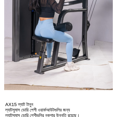
AX15 ল্যাট টানুন
ল্যাটসুমাস ডোরি পেশী ওয়ার্কআউটগুলির জন্য
ল্যাটসুমাস ডোরি পেশীগুলির নকশার উন্নতি রয়েছে।