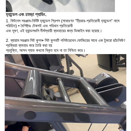
হ্যান্ডেল এবং চামড়া প্যাডিং.
1. ফিটনেস সরঞ্জাম-নির্দিষ্ট হ্যান্ডেল গ্রিপস (সাধারণত "ট্রিয়ার-প্রতিরোধী হ্যান্ডেল" নামে 
পরিচিত) • বৈশিষ্ট্যঃ টেকসই এবং পরিধান প্রতিরোধী
এবং দূষণ, এই হ্যান্ডলগুলি দীর্ঘস্থায়ী ব্যবহারের জন্য ডিজাইন করা হয়েছে।
2. ব্যায়াম সরঞ্জাম সিট কুশন• সিট কুশনটি পলিউরেথেন ফোমিংয়ের সাথে এক টুকরো ছাঁচনির্মাণ 
প্রক্রিয়া ব্যবহার করে তৈরি করা হয়
প্রযুক্তি, আসন প্যাড কখনো বিকৃত হবে না তা নিশ্চিত করে।