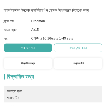
ল্যাট টলডাউন ইনডোর কমার্শিয়াল পিন লোডড জিম সরঞ্জাম বিতরণের জন্য
Freeman
ব্র্যান্ড নাম:
Ax15
মডেল নম্বর:
CN¥4,710.16/sets 1-49 sets
দাম:
সেরা দাম পান
এখন চ্যাট করুন
বিস্তারিত তথ্য
পণ্যের বর্ণনা
বিস্তারিত তথ্য
উৎপত্তি স্থল:
শানডং, চীন