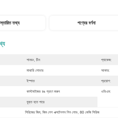
িস্তারিত তথ্য
পণ্যের বর্ণনা
থ্য
শানডং, চীন
প্যাকেজ:
মাঝারি লোডার
আকার:
ইস্পাত
প্রয়োগ:
কাস্টমাইজড রঙ গ্রহণ করুন
ওডিএম:
যুক্ত হতে পারে
সিরিজের জিম
, 
জিম লেগ এক্সটেনশন পিন লোড
, 
80 কেজি সিরিজ