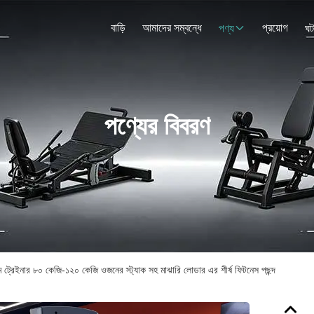
বাড়ি
আমাদের সম্বন্ধে
প্রয়োগ
পণ্য
ঘট
পণ্যের বিবরণ
িম ট্রেইনার ৮০ কেজি-১২০ কেজি ওজনের স্ট্যাক সহ মাঝারি লোডার এর শীর্ষ ফিটনেস পছন্দ