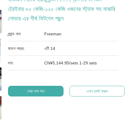
ট্রেইনার ৮০ কেজি-১২০ কেজি ওজনের স্ট্যাক সহ মাঝারি
লোডার এর শীর্ষ ফিটনেস পছন্দ
ব্র্যান্ড নাম:
Freeman
মডেল নম্বর:
এটি 14
দাম:
CN¥5,144.95/sets 1-29 sets
সেরা দাম পান
এখন চ্যাট করুন