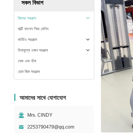
সকল বিভাগ
জিমের সরঞ্জাম
মাল্টি ফাংশন স্মিথ মেশিন
কার্ডিও সরঞ্জাম
বিনামূল্যে ওজন সরঞ্জাম
বেঞ্চ এবং র্যাক
হোম জিম সরঞ্জাম
আমাদের সাথে যোগাযোগ
Mrs. CINDY
2253790479@qq.com