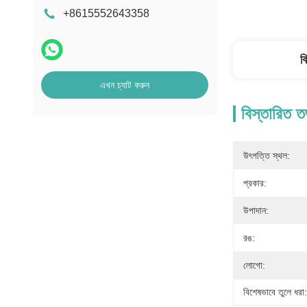
+8615552643358
ব
এখন চ্যাট করুন
বিস্তারিত ত
উৎপত্তি স্থল:
প্রকার:
উপাদান:
রঙ:
লোগো:
বিশেষভাবে তুলে ধরা: