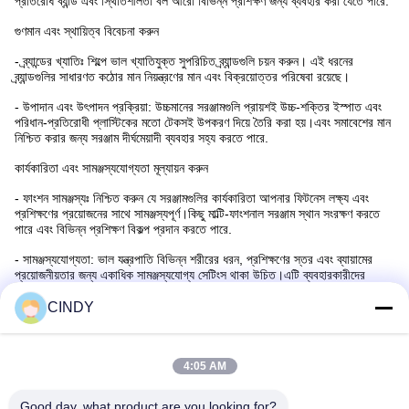
প্রতিরোধ ব্যান্ড এবং স্থিতিশীলতা বল আরো বিভিন্ন প্রশিক্ষণ জন্য ব্যবহার করা যেতে পারে.
গুণমান এবং স্থায়িত্ব বিবেচনা করুন
- ব্র্যান্ডের খ্যাতিঃ শিল্পে ভাল খ্যাতিযুক্ত সুপরিচিত ব্র্যান্ডগুলি চয়ন করুন। এই ধরনের
ব্র্যান্ডগুলির সাধারণত কঠোর মান নিয়ন্ত্রণের মান এবং বিক্রয়োত্তর পরিষেবা রয়েছে।
- উপাদান এবং উৎপাদন প্রক্রিয়া: উচ্চমানের সরঞ্জামগুলি প্রায়শই উচ্চ-শক্তির ইস্পাত এবং
পরিধান-প্রতিরোধী প্লাস্টিকের মতো টেকসই উপকরণ দিয়ে তৈরি করা হয়।এবং সমাবেশের মান
নিশ্চিত করার জন্য সরঞ্জাম দীর্ঘমেয়াদী ব্যবহার সহ্য করতে পারে.
কার্যকারিতা এবং সামঞ্জস্যযোগ্যতা মূল্যায়ন করুন
- ফাংশন সামঞ্জস্যঃ নিশ্চিত করুন যে সরঞ্জামগুলির কার্যকারিতা আপনার ফিটনেস লক্ষ্য এবং
প্রশিক্ষণের প্রয়োজনের সাথে সামঞ্জস্যপূর্ণ।কিছু মাল্টি-ফাংশনাল সরঞ্জাম স্থান সংরক্ষণ করতে
পারে এবং বিভিন্ন প্রশিক্ষণ বিকল্প প্রদান করতে পারে.
- সামঞ্জস্যযোগ্যতা: ভাল যন্ত্রপাতি বিভিন্ন শরীরের ধরন, প্রশিক্ষণের স্তর এবং ব্যায়ামের
প্রয়োজনীয়তার জন্য একাধিক সামঞ্জস্যযোগ্য সেটিংস থাকা উচিত।এটি ব্যবহারকারীদের
সবচেয়ে উপযুক্ত প্রশিক্ষণ তীব্রতা এবং অবস্থান খুঁজে পেতে সাহায্য করে.
CINDY
4:05 AM
দ্রুত যোগাযোগ
Good day, what product are you looking for?